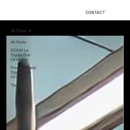
CONTACT
All Posts
All Posts
DOOH Le
Digital Out-
Of-Home
Programmatic
Digital Out-
Of-Home
Tourisme