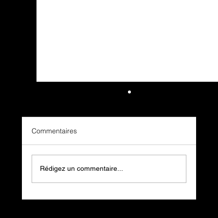
Commentaires
Rédigez un commentaire...
Le DOOH dans les taxis : la révolution de
l'affichage digital embarqué